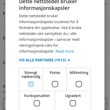
Dette nettstedet bruker
informasjonskapsler
ENGLISH
Fornavn *
Dette nettstedet bruker
DUTCH
informasjonskapsler (cookies) for å
FRENCH
forbedre din opplevelse. Ved å bruke
nettstedet vårt samtykker du i alle
SPANISH
Etternavn *
informasjonskapsler i samsvar med
GERMAN
retningslinjene våre for
CATALAN
informasjonskapsler.
Read more
ITALIAN
VIS ALLE PARTNERE
(1913) →
Logg ut *
DANISH
Strengt
Ytelse
Målretting
NORWEGIAN
nødvendig
Telefon *
I tilfelle din e-postadresse ikke fungerer.
Funksjonalitet
Ugradert