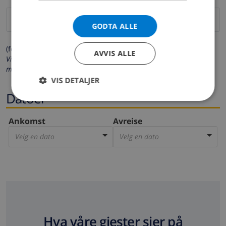
GODTA ALLE
(felter merket med * må fylles ut)
AVVIS ALLE
Vi respekterer ditt personvern. Dine personalia vil aldri bli delt
med andre.
VIS DETALJER
Datoer
Ankomst
Avreise
Velg en dato
Velg en dato
Hva våre gjester sier på