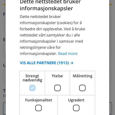
Dette nettstedet bruker
informasjonskapsler
ENGLISH
Fornavn *
Dette nettstedet bruker
DUTCH
informasjonskapsler (cookies) for å
FRENCH
forbedre din opplevelse. Ved å bruke
nettstedet vårt samtykker du i alle
SPANISH
Etternavn *
informasjonskapsler i samsvar med
GERMAN
retningslinjene våre for
CATALAN
informasjonskapsler.
Read more
ITALIAN
VIS ALLE PARTNERE
(1913) →
Logg ut *
DANISH
Strengt
Ytelse
Målretting
NORWEGIAN
nødvendig
Telefon *
I tilfelle din e-postadresse ikke fungerer.
Funksjonalitet
Ugradert