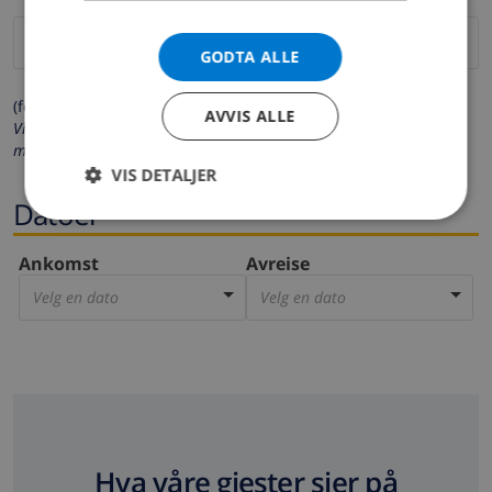
GODTA ALLE
(felter merket med * må fylles ut)
AVVIS ALLE
Vi respekterer ditt personvern. Dine personalia vil aldri bli delt
med andre.
VIS DETALJER
Datoer
Ankomst
Avreise
Velg en dato
Velg en dato
Hva våre gjester sier på