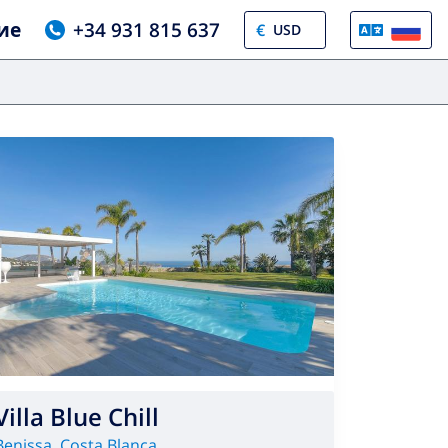
ие
+34 931 815 637
€
Villa Blue Chill
Benissa
,
Costa Blanca