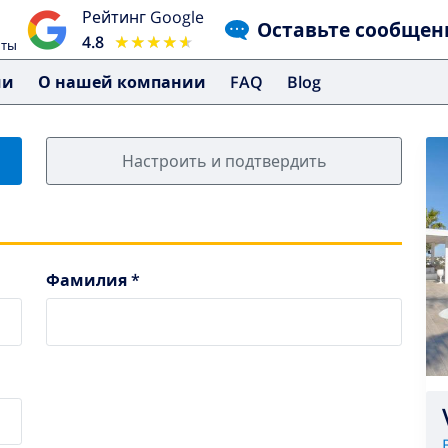
Рейтинг Google
Оставьте сообщен
4.8
★★★★★
★★★★★
чты
ми
О нашей компании
FAQ
Blog
Настроить и подтвердить
Фамилия *