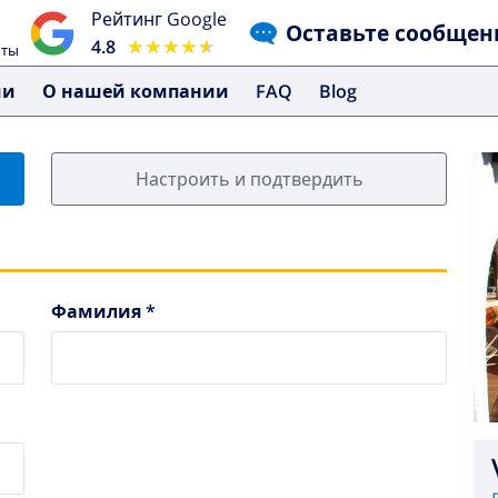
Рейтинг Google
Оставьте сообщен
4.8
★★★★★
★★★★★
чты
ми
О нашей компании
FAQ
Blog
Настроить и подтвердить
Фамилия *