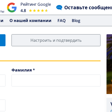
Рейтинг Google
Оставьте сообщен
4.8
★★★★★
★★★★★
чты
ми
О нашей компании
FAQ
Blog
Настроить и подтвердить
Фамилия *