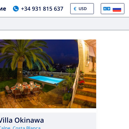
ие
+34 931 815 637
€
Villa Okinawa
Calpe
,
Costa Blanca