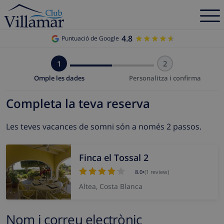
4.8
★★★★★
★★★★★
Puntuació de Google
1
2
Omple les dades
Personalitza i confirma
Completa la teva reserva
Les teves vacances de somni són a només 2 passos.
Finca el Tossal 2
8.0
•
(1 review)
Altea, Costa Blanca
Nom i correu electrònic