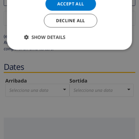
ACCEPT ALL
DECLINE ALL
(els camps marcats amb * són obligatoris)
SHOW DETAILS
Respectem la teva privacitat. Les teves dades personals no es
compartiran amb tercers.
Dates
Arribada
Sortida
Selecciona una data
Selecciona una data