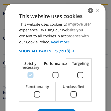
×
Nom *
This website uses cookies
This website uses cookies to improve user
ENGLISH
experience. By using our website you
DUTCH
consent to all cookies in accordance with
Cognom *
FRENCH
our Cookie Policy.
Read more
SPANISH
SHOW ALL PARTNERS
(1913) →
GERMAN
Correu electrònic *
Strictly
Performance
Targeting
CATALAN
necessary
ITALIAN
DANISH
Functionality
Unclassified
Telèfon *
NORWEGIAN
En cas que la direcció de correu electrònic no funcioni
correctament.