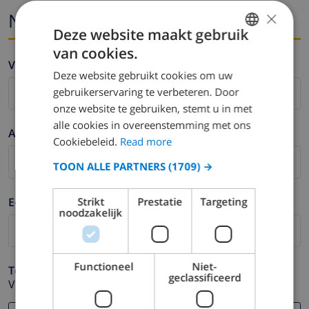
×
Naam en email
Deze website maakt gebruik
van cookies.
ENGLISH
Voornaam *
Deze website gebruikt cookies om uw
DUTCH
gebruikerservaring te verbeteren. Door
FRENCH
onze website te gebruiken, stemt u in met
alle cookies in overeenstemming met ons
SPANISH
Achternaam *
Cookiebeleid.
Read more
GERMAN
TOON ALLE PARTNERS
(1709) →
CATALAN
ITALIAN
E-mail *
Strikt
Prestatie
Targeting
noodzakelijk
DANISH
NORWEGIAN
Functioneel
Niet-
Telefoonnummer *
geclassificeerd
Voor het geval dat uw e-mail adres niet correct werkt.