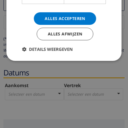
ALLES ACCEPTEREN
ALLES AFWIJZEN
(* de velden met een sterretje moeten verplicht worden
ingevuld )
DETAILS WEERGEVEN
Wij respecteren uw privacy. Uw persoonlijke gegevens worden nooit
aan derden verstrekt.
Datums
Aankomst
Vertrek
Selecteer een datum
Selecteer een datum