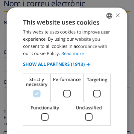
Nom i correu electrònic
×
This website uses cookies
Nom *
This website uses cookies to improve user
ENGLISH
experience. By using our website you
DUTCH
consent to all cookies in accordance with
Cognom *
FRENCH
our Cookie Policy.
Read more
SPANISH
SHOW ALL PARTNERS
(1913) →
GERMAN
Strictly
Performance
Targeting
Correu electrònic *
CATALAN
necessary
ITALIAN
DANISH
Functionality
Unclassified
Telèfon *
NORWEGIAN
En cas que la direcció de correu electrònic no funcioni
correctament.