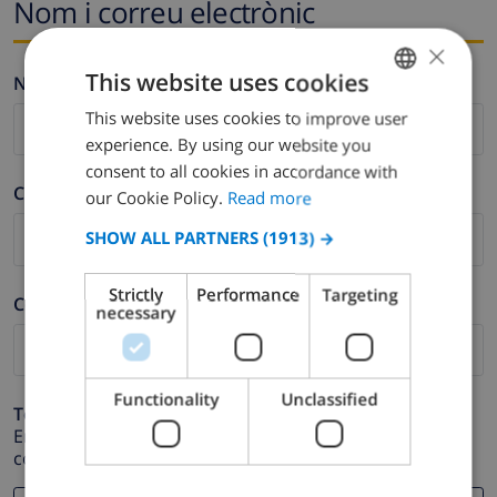
Nom i correu electrònic
×
This website uses cookies
Nom *
This website uses cookies to improve user
ENGLISH
experience. By using our website you
DUTCH
consent to all cookies in accordance with
Cognom *
FRENCH
our Cookie Policy.
Read more
SPANISH
SHOW ALL PARTNERS
(1913) →
GERMAN
Strictly
Performance
Targeting
Correu electrònic *
CATALAN
necessary
ITALIAN
DANISH
Functionality
Unclassified
Telèfon *
NORWEGIAN
En cas que la direcció de correu electrònic no funcioni
correctament.