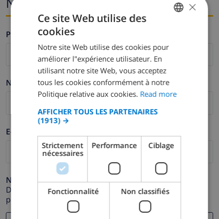
Nom et adresse e-mail
×
Ce site Web utilise des
cookies
Prénom *
ENGLISH
Notre site Web utilise des cookies pour
DUTCH
améliorer l"expérience utilisateur. En
FRENCH
utilisant notre site Web, vous acceptez
tous les cookies conformément à notre
Nom de famille *
SPANISH
Politique relative aux cookies.
Read more
GERMAN
AFFICHER TOUS LES PARTENAIRES
CATALAN
(1913) →
E-mail *
ITALIAN
Strictement
Performance
Ciblage
DANISH
nécessaires
NORWEGIAN
Numéro de téléphone *
Dans le cas où votre adresse e-mail ne fonctionnerait
Fonctionnalité
Non classifiés
pas correctement.