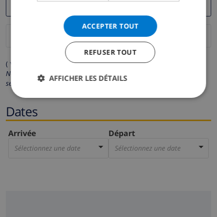
ACCEPTER TOUT
REFUSER TOUT
( * Les champs avec un astérisque sont obligatoires )
Nous respectons votre vie privée.
Vos données personnelles ne
AFFICHER LES DÉTAILS
seront pas communiquées à des tiers.
Dates
Arrivée
Départ
Sélectionnez une date
Sélectionnez une date