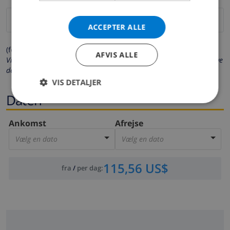
ACCEPTER ALLE
(felter markeret med * er obligatoriske)
AFVIS ALLE
Vi beskytter dit privatliv. Dine personlige oplysninger vil aldrig blive
delt med andre.
VIS DETALJER
Daten
Ankomst
Afrejse
Vælg en dato
Vælg en dato
115,56 US$
fra
/
per dag
: