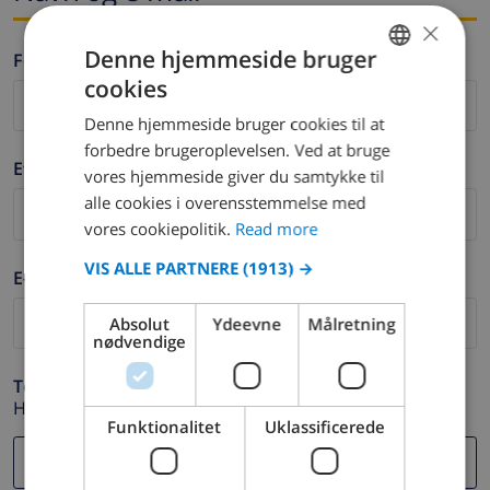
×
Denne hjemmeside bruger
Fornavn *
cookies
ENGLISH
Denne hjemmeside bruger cookies til at
DUTCH
forbedre brugeroplevelsen. Ved at bruge
Efternavn *
FRENCH
vores hjemmeside giver du samtykke til
alle cookies i overensstemmelse med
SPANISH
vores cookiepolitik.
Read more
GERMAN
VIS ALLE PARTNERE
(1913) →
E-mail *
CATALAN
ITALIAN
Absolut
Ydeevne
Målretning
nødvendige
DANISH
Telefon *
NORWEGIAN
Hvis din e-mail adresse ikke fungerer korrekt.
Funktionalitet
Uklassificerede