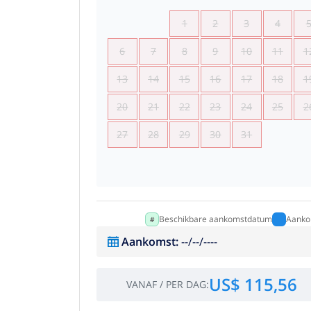
1
2
3
4
6
7
8
9
10
11
1
13
14
15
16
17
18
1
20
21
22
23
24
25
2
27
28
29
30
31
Beschikbare aankomstdatum
Aanko
Aankomst
:
--/--/----
US$ 115,56
VANAF
/
PER DAG
: