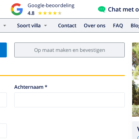
Google-beoordeling
Chat met 
4.8
★★★★★
★★★★★
Soort villa
Contact
Over ons
FAQ
Bl
Op maat maken en bevestigen
Achternaam *