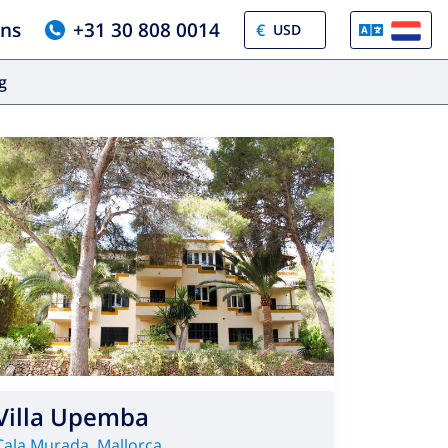
ons
+31 30 808 0014
€
og
Villa Upemba
Cala Murada
,
Mallorca