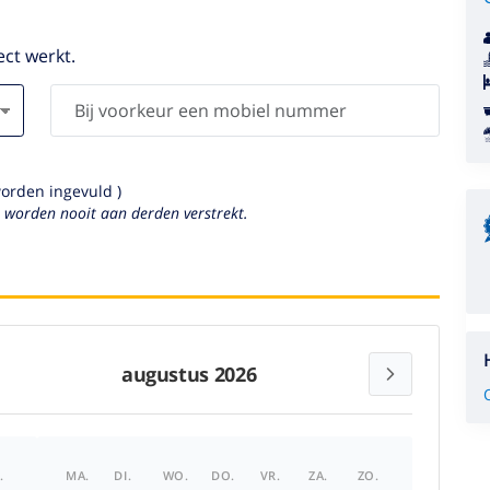
ect werkt.
worden ingevuld )
s worden nooit aan derden verstrekt.
augustus 2026
.
MA.
DI.
WO.
DO.
VR.
ZA.
ZO.