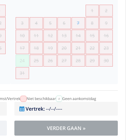
5
1
2
2
3
4
5
6
7
8
9
9
10
11
12
13
14
15
16
6
17
18
19
20
21
22
23
24
25
26
27
28
29
30
31
mst/Vertrek
Niet beschikbaar
Geen aankomstdag
Vertrek
:
--/--/----
VERDER GAAN
»