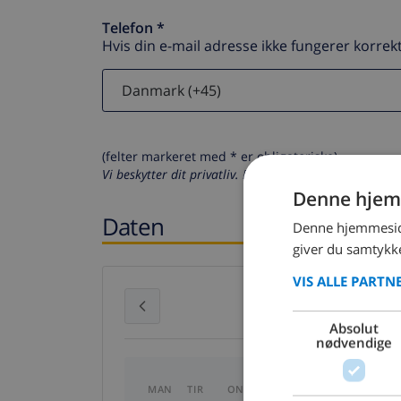
Telefon *
Hvis din e-mail adresse ikke fungerer korrekt
(felter markeret med * er obligatoriske)
Vi beskytter dit privatliv. Dine personlige oplysninger
Denne hjem
Daten
Denne hjemmeside
giver du samtykke
VIS ALLE PARTN
juli 2026
Absolut
nødvendige
MAN
TIR
ONS
TOR
FRE
LØR
S