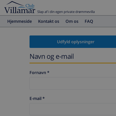
Slap af i din egen private drømmevilla
Hjemmeside
Kontakt os
Om os
FAQ
Udfyld oplysninger
Navn og e-mail
Fornavn *
E-mail *