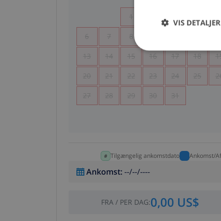
1
2
3
4
VIS DETALJER
6
7
8
9
10
11
1
13
14
15
16
17
18
1
20
21
22
23
24
25
2
27
28
29
30
31
Tilgængelig ankomstdato
Ankomst/Af
Ankomst
:
--/--/----
0,00 US$
FRA
/
PER DAG
: