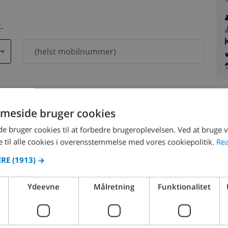
.
 vil aldrig blive delt med andre.
meside bruger cookies
 bruger cookies til at forbedre brugeroplevelsen. Ved at bruge
 til alle cookies i overensstemmelse med vores cookiepolitik.
Re
ERE
(1913) →
august 2026
Ydeevne
Målretning
Funktionalitet
ØN
MAN
TIR
ONS
TOR
FRE
LØR
SØN