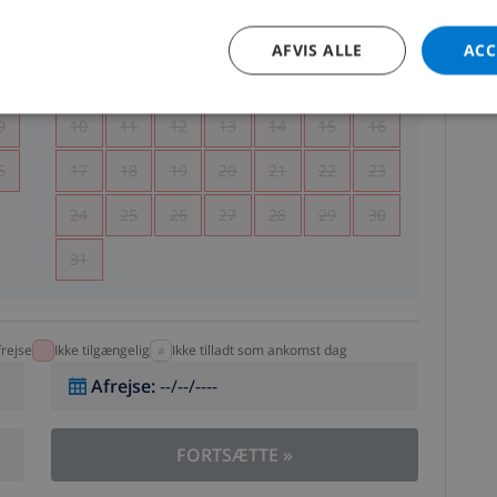
5
1
2
AFVIS ALLE
ACC
2
3
4
5
6
7
8
9
9
10
11
12
13
14
15
16
6
17
18
19
20
21
22
23
24
25
26
27
28
29
30
31
rejse
Ikke tilgængelig
Ikke tilladt som ankomst dag
Afrejse
:
--/--/----
FORTSÆTTE
»