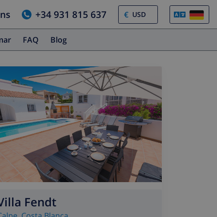
uns
+34 931 815 637
€
amar
FAQ
Blog
Villa Fendt
Calpe
,
Costa Blanca