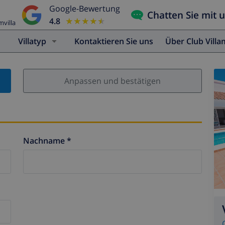
Google-Bewertung
Chatten Sie mit 
4.8
★★★★★
★★★★★
mvilla
Villatyp
Kontaktieren Sie uns
Über Club Vill
Anpassen und bestätigen
Nachname *