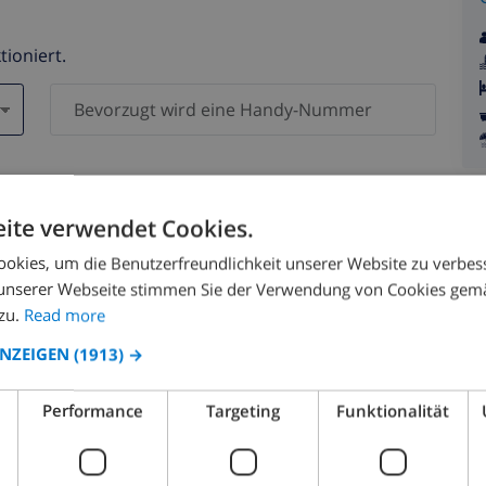
tioniert.
en )
n Daten werden zu keiner Zeit an Dritte weitergegeben.
ite verwendet Cookies.
okies, um die Benutzerfreundlichkeit unserer Website zu verbes
unserer Webseite stimmen Sie der Verwendung von Cookies gem
zu.
Read more
ANZEIGEN
(1913) →
August 2026
Performance
Targeting
Funktionalität
.
MO.
DI.
MI.
DO.
FR.
SA.
SO.