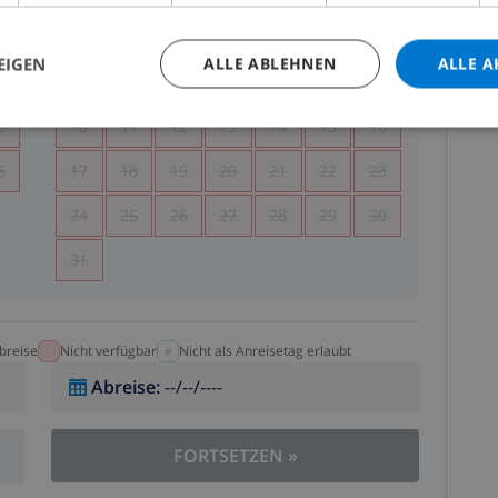
5
1
2
EIGEN
ALLE ABLEHNEN
ALLE A
2
3
4
5
6
7
8
9
9
10
11
12
13
14
15
16
6
17
18
19
20
21
22
23
24
25
26
27
28
29
30
31
breise
Nicht verfügbar
Nicht als Anreisetag erlaubt
Abreise
:
--/--/----
FORTSETZEN
»