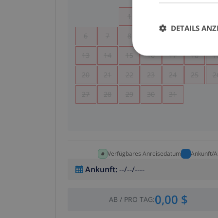
1
2
3
4
DETAILS ANZ
6
7
8
9
10
11
1
13
14
15
16
17
18
1
20
21
22
23
24
25
2
27
28
29
30
31
Verfügbares Anreisedatum
Ankunft/A
Ankunft
:
--/--/----
0,00 $
AB
/
PRO TAG
: