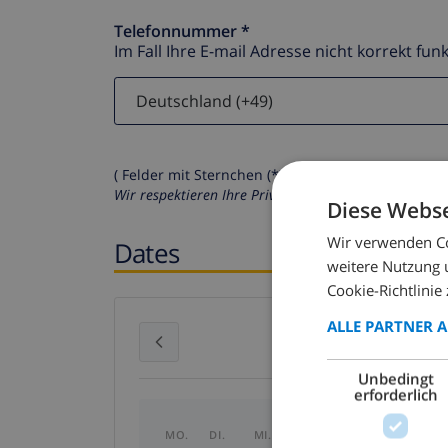
Telefonnummer *
Im Fall Ihre E-mail Adresse nicht korrekt funk
( Felder mit Sternchen (*) müssen ausgefüllt werd
Wir respektieren Ihre Privatsphäre. Ihre persönliche
Diese Webse
Wir verwenden Co
Dates
weitere Nutzung 
Cookie-Richtlinie 
ALLE PARTNER 
Juli 2026
Unbedingt
erforderlich
MO.
DI.
MI.
DO.
FR.
SA.
SO