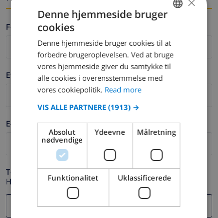
×
Denne hjemmeside bruger
cookies
Fornavn *
ENGLISH
Denne hjemmeside bruger cookies til at
DUTCH
forbedre brugeroplevelsen. Ved at bruge
FRENCH
vores hjemmeside giver du samtykke til
Efternavn *
alle cookies i overensstemmelse med
SPANISH
vores cookiepolitik.
Read more
GERMAN
VIS ALLE PARTNERE
(1913) →
CATALAN
E-mail *
ITALIAN
Absolut
Ydeevne
Målretning
nødvendige
DANISH
NORWEGIAN
Telefon *
Funktionalitet
Uklassificerede
Hvis din e-mail adresse ikke fungerer korrekt.