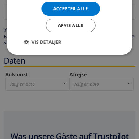
ACCEPTER ALLE
AFVIS ALLE
(felter markeret med * er obligatoriske)
Vi beskytter dit privatliv. Dine personlige oplysninger vil aldrig blive
VIS DETALJER
delt med andre.
Daten
Ankomst
Afrejse
Vælg en dato
Vælg en dato
Was unsere Gäste auf Trustpilot