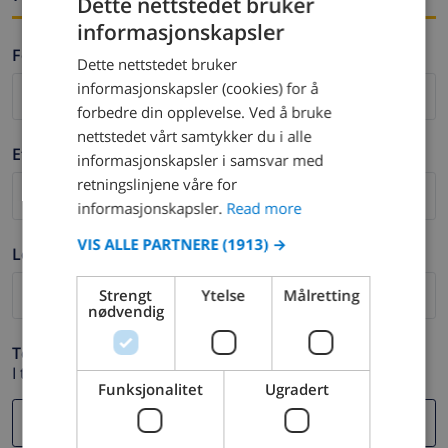
Dette nettstedet bruker
informasjonskapsler
ENGLISH
Fornavn *
Dette nettstedet bruker
DUTCH
informasjonskapsler (cookies) for å
FRENCH
forbedre din opplevelse. Ved å bruke
nettstedet vårt samtykker du i alle
SPANISH
Etternavn *
informasjonskapsler i samsvar med
GERMAN
retningslinjene våre for
CATALAN
informasjonskapsler.
Read more
ITALIAN
VIS ALLE PARTNERE
(1913) →
Logg ut *
DANISH
Strengt
Ytelse
Målretting
NORWEGIAN
nødvendig
Telefon *
I tilfelle din e-postadresse ikke fungerer.
Funksjonalitet
Ugradert