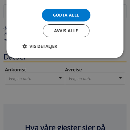
GODTA ALLE
(felter merket med * må fylles ut)
AVVIS ALLE
Vi respekterer ditt personvern. Dine personalia vil aldri bli delt
med andre.
VIS DETALJER
Datoer
Ankomst
Avreise
Velg en dato
Velg en dato
Hva våre gjester sier på