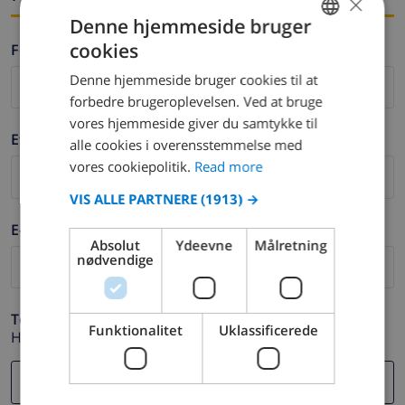
×
Denne hjemmeside bruger
cookies
Fornavn *
ENGLISH
Denne hjemmeside bruger cookies til at
DUTCH
forbedre brugeroplevelsen. Ved at bruge
FRENCH
vores hjemmeside giver du samtykke til
Efternavn *
alle cookies i overensstemmelse med
SPANISH
vores cookiepolitik.
Read more
GERMAN
VIS ALLE PARTNERE
(1913) →
CATALAN
E-mail *
ITALIAN
Absolut
Ydeevne
Målretning
nødvendige
DANISH
NORWEGIAN
Telefon *
Funktionalitet
Uklassificerede
Hvis din e-mail adresse ikke fungerer korrekt.