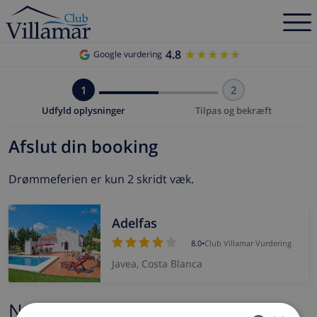
4.8
★★★★★
★★★★★
Google vurdering
1
2
Udfyld oplysninger
Tilpas og bekræft
Afslut din booking
Drømmeferien er kun 2 skridt væk.
Adelfas
8.0
•
Club Villamar Vurdering
Javea, Costa Blanca
Navn og e-mail