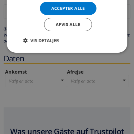
ACCEPTER ALLE
AFVIS ALLE
(felter markeret med * er obligatoriske)
Vi beskytter dit privatliv. Dine personlige oplysninger vil aldrig blive
VIS DETALJER
delt med andre.
Daten
Ankomst
Afrejse
Vælg en dato
Vælg en dato
Was unsere Gäste auf Trustpilot