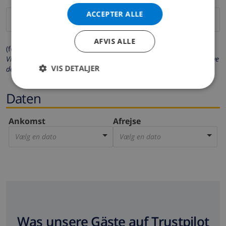
ACCEPTER ALLE
AFVIS ALLE
(felter markeret med * er obligatoriske)
Vi beskytter dit privatliv. Dine personlige oplysninger vil aldrig blive
VIS DETALJER
delt med andre.
Daten
Ankomst
Afrejse
Vælg en dato
Vælg en dato
Was unsere Gäste auf Trustpilot