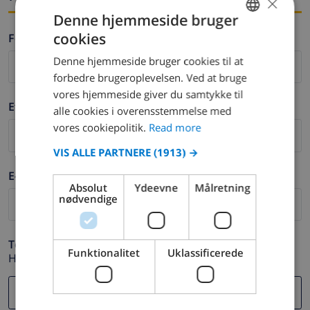
×
Denne hjemmeside bruger
cookies
Fornavn *
ENGLISH
Denne hjemmeside bruger cookies til at
DUTCH
forbedre brugeroplevelsen. Ved at bruge
FRENCH
vores hjemmeside giver du samtykke til
Efternavn *
alle cookies i overensstemmelse med
SPANISH
vores cookiepolitik.
Read more
GERMAN
VIS ALLE PARTNERE
(1913) →
CATALAN
E-mail *
ITALIAN
Absolut
Ydeevne
Målretning
nødvendige
DANISH
NORWEGIAN
Telefon *
Funktionalitet
Uklassificerede
Hvis din e-mail adresse ikke fungerer korrekt.