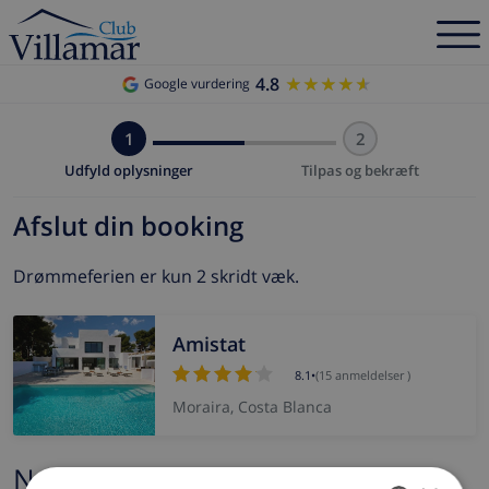
4.8
★★★★★
★★★★★
Google vurdering
1
2
Udfyld oplysninger
Tilpas og bekræft
Afslut din booking
Drømmeferien er kun 2 skridt væk.
Amistat
8.1
•
(15 anmeldelser )
Moraira, Costa Blanca
Navn og e-mail