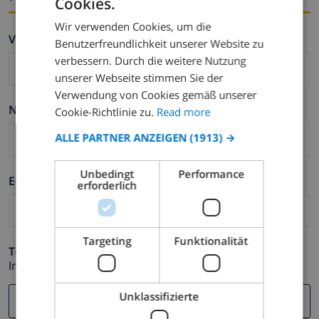
Cookies.
ENGLISH
Wir verwenden Cookies, um die
DUTCH
Vorname *
Benutzerfreundlichkeit unserer Website zu
FRENCH
verbessern. Durch die weitere Nutzung
unserer Webseite stimmen Sie der
SPANISH
Verwendung von Cookies gemäß unserer
GERMAN
Nachname *
Cookie-Richtlinie zu.
Read more
CATALAN
ALLE PARTNER ANZEIGEN
(1913) →
ITALIAN
Unbedingt
Performance
DANISH
E-mail *
erforderlich
NORWEGIAN
Targeting
Funktionalität
Telefonnummer *
Im Fall Ihre E-mail Adresse nicht korrekt funktioniert.
Unklassifizierte