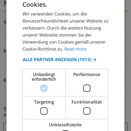
Name und E-mail
Cookies.
ENGLISH
Wir verwenden Cookies, um die
DUTCH
Benutzerfreundlichkeit unserer Website zu
Vorname *
FRENCH
verbessern. Durch die weitere Nutzung
unserer Webseite stimmen Sie der
SPANISH
Verwendung von Cookies gemäß unserer
GERMAN
Cookie-Richtlinie zu.
Read more
Nachname *
CATALAN
ALLE PARTNER ANZEIGEN
(1913) →
ITALIAN
Unbedingt
Performance
DANISH
erforderlich
E-mail *
NORWEGIAN
Targeting
Funktionalität
Telefonnummer *
Im Fall Ihre E-mail Adresse nicht korrekt funktioniert.
Unklassifizierte