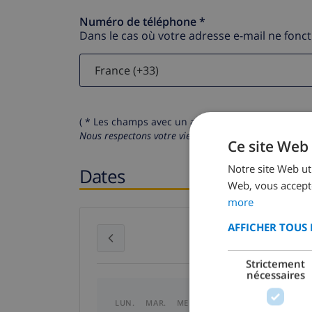
Numéro de téléphone *
Dans le cas où votre adresse e-mail ne fonc
( * Les champs avec un astérisque sont obligatoire
Nous respectons votre vie privée.
Vos données personn
Ce site Web 
Notre site Web uti
Dates
Web, vous accepte
more
AFFICHER TOUS 
juillet 2026
Strictement
nécessaires
LUN.
MAR.
MER.
JEU.
VEN.
SAM.
DI