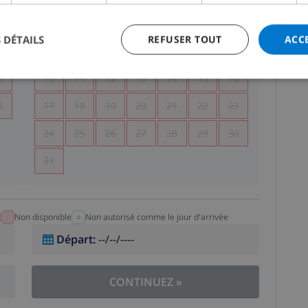
5
1
2
 DÉTAILS
REFUSER TOUT
ACC
2
3
4
5
6
7
8
9
9
10
11
12
13
14
15
16
6
17
18
19
20
21
22
23
24
25
26
27
28
29
30
31
t
Non disponible
Non autorisé comme le jour d'arrivée
Départ
:
--/--/----
CONTINUEZ
»