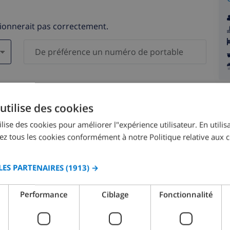
tionnerait pas correctement.
s )
elles ne seront pas communiquées à des tiers.
utilise des cookies
lise des cookies pour améliorer l"expérience utilisateur. En utilisa
z tous les cookies conformément à notre Politique relative aux c
LES PARTENAIRES
(1913) →
août 2026
Performance
Ciblage
Fonctionnalité
M.
LUN.
MAR.
MER.
JEU.
VEN.
SAM.
DIM.