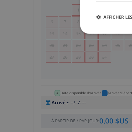
1
2
3
4
AFFICHER LES
6
7
8
9
10
11
1
13
14
15
16
17
18
1
20
21
22
23
24
25
2
27
28
29
30
31
Date disponible d'arrivée
Arrivée/Dépar
Arrivée
:
--/--/----
0,00 $US
À PARTIR DE
/
PAR JOUR
: