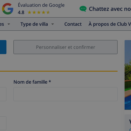
Évaluation de Google
Chattez avec n
4.8
★★★★★
★★★★★
es
Type de villa
Contact
À propos de Club V
Personnaliser et confirmer
Nom de famille *