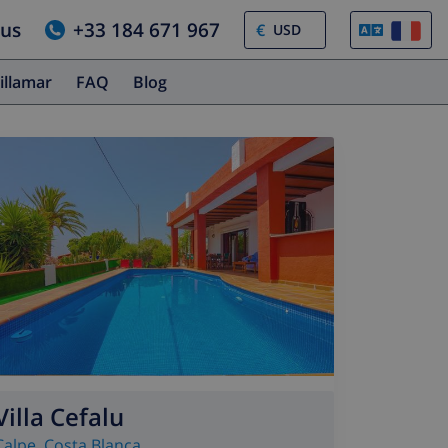
ous
+33 184 671 967
€
illamar
FAQ
Blog
Villa Cefalu
Calpe
,
Costa Blanca