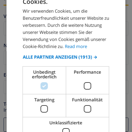
Cookies.
ENGLISH
Wir verwenden Cookies, um die
DUTCH
Vorname *
Benutzerfreundlichkeit unserer Website zu
FRENCH
verbessern. Durch die weitere Nutzung
unserer Webseite stimmen Sie der
SPANISH
Verwendung von Cookies gemäß unserer
GERMAN
Nachname *
Cookie-Richtlinie zu.
Read more
CATALAN
ALLE PARTNER ANZEIGEN
(1913) →
ITALIAN
Unbedingt
Performance
DANISH
E-mail *
erforderlich
NORWEGIAN
Targeting
Funktionalität
Telefonnummer *
Im Fall Ihre E-mail Adresse nicht korrekt funktioniert.
Unklassifizierte