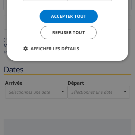
ACCEPTER TOUT
REFUSER TOUT
( * Les champs avec un astérisque sont obligatoires )
Nous respectons votre vie privée.
Vos données personnelles ne
AFFICHER LES DÉTAILS
seront pas communiquées à des tiers.
Dates
Arrivée
Départ
Sélectionnez une date
Sélectionnez une date