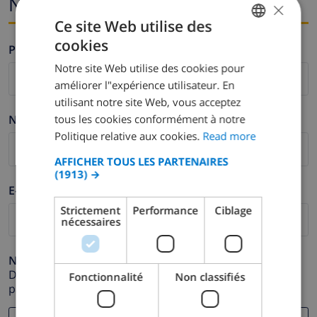
Nom et adresse e-mail
×
Ce site Web utilise des
cookies
Prénom *
ENGLISH
Notre site Web utilise des cookies pour
DUTCH
améliorer l"expérience utilisateur. En
FRENCH
utilisant notre site Web, vous acceptez
tous les cookies conformément à notre
Nom de famille *
SPANISH
Politique relative aux cookies.
Read more
GERMAN
AFFICHER TOUS LES PARTENAIRES
CATALAN
(1913) →
E-mail *
ITALIAN
Strictement
Performance
Ciblage
DANISH
nécessaires
NORWEGIAN
Numéro de téléphone *
Dans le cas où votre adresse e-mail ne fonctionnerait
Fonctionnalité
Non classifiés
pas correctement.