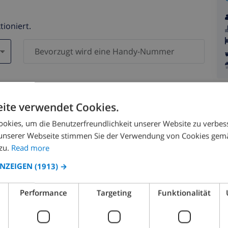
tioniert.
en )
n Daten werden zu keiner Zeit an Dritte weitergegeben.
ite verwendet Cookies.
okies, um die Benutzerfreundlichkeit unserer Website zu verbes
unserer Webseite stimmen Sie der Verwendung von Cookies gem
zu.
Read more
ANZEIGEN
(1913) →
August 2026
Performance
Targeting
Funktionalität
.
MO.
DI.
MI.
DO.
FR.
SA.
SO.