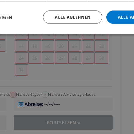
5
1
2
EIGEN
ALLE ABLEHNEN
ALLE A
2
3
4
5
6
7
8
9
9
10
11
12
13
14
15
16
6
17
18
19
20
21
22
23
24
25
26
27
28
29
30
31
breise
Nicht verfügbar
Nicht als Anreisetag erlaubt
Abreise
:
--/--/----
FORTSETZEN
»