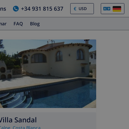
uns
+34 931 815 637
€
amar
FAQ
Blog
Villa Sandal
Calpe
,
Costa Blanca