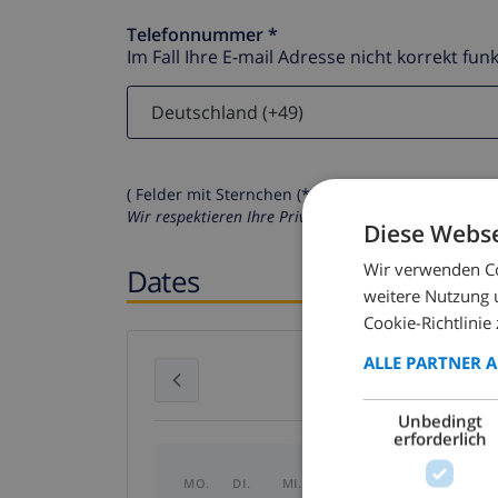
Telefonnummer *
Im Fall Ihre E-mail Adresse nicht korrekt funk
( Felder mit Sternchen (*) müssen ausgefüllt werd
Wir respektieren Ihre Privatsphäre. Ihre persönliche
Diese Webse
Wir verwenden Co
Dates
weitere Nutzung 
Cookie-Richtlinie 
ALLE PARTNER 
Juli 2026
Unbedingt
erforderlich
MO.
DI.
MI.
DO.
FR.
SA.
SO