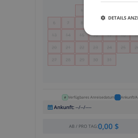
1
2
3
4
DETAILS ANZ
6
7
8
9
10
11
1
13
14
15
16
17
18
1
20
21
22
23
24
25
2
27
28
29
30
31
Verfügbares Anreisedatum
Ankunft/A
Ankunft
:
--/--/----
0,00 $
AB
/
PRO TAG
: