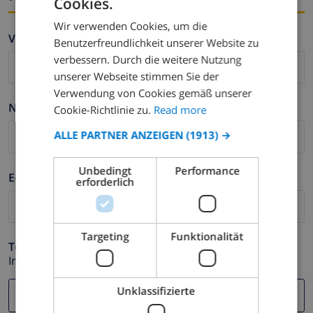
Cookies.
ENGLISH
Wir verwenden Cookies, um die
DUTCH
Vorname *
Benutzerfreundlichkeit unserer Website zu
FRENCH
verbessern. Durch die weitere Nutzung
unserer Webseite stimmen Sie der
SPANISH
Verwendung von Cookies gemäß unserer
GERMAN
Nachname *
Cookie-Richtlinie zu.
Read more
CATALAN
ALLE PARTNER ANZEIGEN
(1913) →
ITALIAN
Unbedingt
Performance
DANISH
E-mail *
erforderlich
NORWEGIAN
Targeting
Funktionalität
Telefonnummer *
Im Fall Ihre E-mail Adresse nicht korrekt funktioniert.
Unklassifizierte