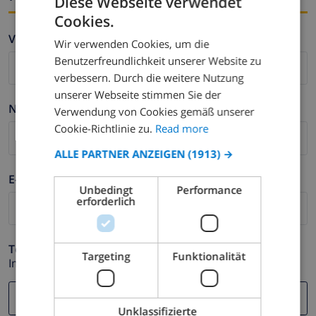
Diese Webseite verwendet
Cookies.
ENGLISH
Vorname *
Wir verwenden Cookies, um die
DUTCH
Benutzerfreundlichkeit unserer Website zu
FRENCH
verbessern. Durch die weitere Nutzung
unserer Webseite stimmen Sie der
SPANISH
Nachname *
Verwendung von Cookies gemäß unserer
GERMAN
Cookie-Richtlinie zu.
Read more
CATALAN
ALLE PARTNER ANZEIGEN
(1913) →
ITALIAN
E-mail *
Unbedingt
Performance
DANISH
erforderlich
NORWEGIAN
Telefonnummer *
Targeting
Funktionalität
Im Fall Ihre E-mail Adresse nicht korrekt funktioniert.
Unklassifizierte