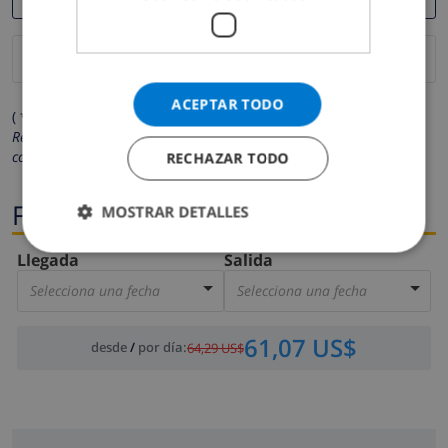
ACEPTAR TODO
( * Los campos marcados con un asterisco son obligatorios )
Respetamos su privacidad. Sus datos personales no serán
compartidos con ninguna otra persona o empresa.
RECHAZAR TODO
Fechas
MOSTRAR DETALLES
Llegada
Salida
Selecciona una fecha
Selecciona una fecha
61,07 US$
desde
/
por día
:
64,29 US$