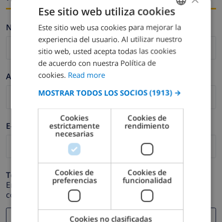
Ese sitio web utiliza cookies
Nombre *
Este sitio web usa cookies para mejorar la
ENGLISH
experiencia del usuario. Al utilizar nuestro
DUTCH
sitio web, usted acepta todas las cookies
FRENCH
de acuerdo con nuestra Política de
cookies.
Read more
Apellidos *
SPANISH
MOSTRAR TODOS LOS SOCIOS
(1913) →
GERMAN
CATALAN
Cookies
Cookies de
E-mail *
estrictamente
rendimiento
ITALIAN
necesarias
DANISH
NORWEGIAN
Cookies de
Cookies de
Teléfono *
preferencias
funcionalidad
En caso de que su dirección de e-mail no funcione
correctamente.
Cookies no clasificadas