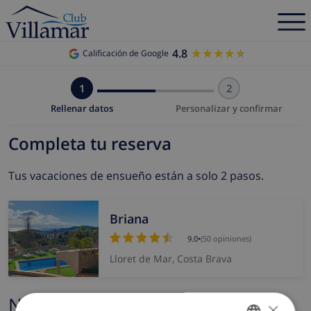
4.8
★★★★★
★★★★★
Calificación de Google
1
2
Rellenar datos
Personalizar y confirmar
Completa tu reserva
Tus vacaciones de ensueño están a solo 2 pasos.
Briana
9.0
•
(50 opiniones)
Lloret de Mar, Costa Brava
Nombre y correo electrónico
×