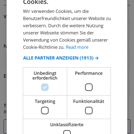
Cookies.
ENGLISH
Wir verwenden Cookies, um die
DUTCH
Vorname *
Benutzerfreundlichkeit unserer Website zu
FRENCH
verbessern. Durch die weitere Nutzung
unserer Webseite stimmen Sie der
SPANISH
Verwendung von Cookies gemäß unserer
GERMAN
Nachname *
Cookie-Richtlinie zu.
Read more
CATALAN
ALLE PARTNER ANZEIGEN
(1913) →
ITALIAN
Unbedingt
Performance
DANISH
E-mail *
erforderlich
NORWEGIAN
Targeting
Funktionalität
Telefonnummer *
Im Fall Ihre E-mail Adresse nicht korrekt funktioniert.
Unklassifizierte