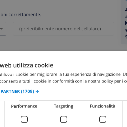
zioni correttamente.
saranno mai condivisi con gli altri.
web utilizza cookie
ilizza i cookie per migliorare la tua esperienza di navigazione. Ut
consenti a tutti i cookie in conformità con la nostra policy per i c
I PARTNER
(1709) →
agosto 2026
Performance
Targeting
Funzionalità
OM
LUN
MAR
MER
GIO
VEN
SAB
DOM