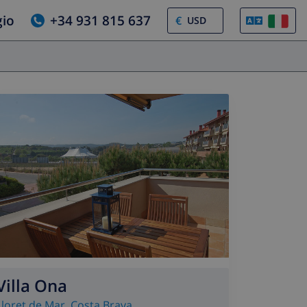
gio
+34 931 815 637
€
Villa Ona
Lloret de Mar
,
Costa Brava