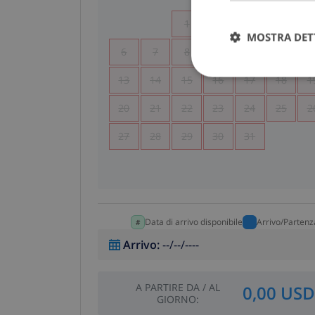
1
2
3
4
MOSTRA DET
6
7
8
9
10
11
1
13
14
15
16
17
18
1
20
21
22
23
24
25
2
27
28
29
30
31
Data di arrivo disponibile
Arrivo/Partenz
Arrivo
:
--/--/----
A PARTIRE DA
/
AL
0,00 USD
GIORNO
: