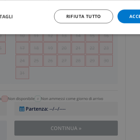
5
1
2
TAGLI
RIFIUTA TUTTO
ACC
2
3
4
5
6
7
8
9
9
10
11
12
13
14
15
16
6
17
18
19
20
21
22
23
24
25
26
27
28
29
30
31
a
Non disponibile
Non ammessi come giorno di arrivo
Partenza
:
--/--/----
CONTINUA
»