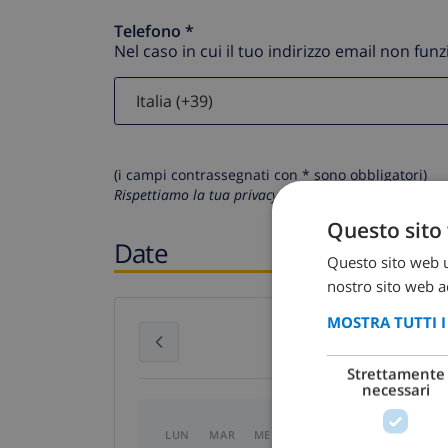
Telefono *
Nel caso in cui il tuo indirizzo email non fun
(i campi contrassegnati con * sono obbligatori)
Rispettiamo la tua privacy. I tuoi dati personali non 
Questo sito 
Date
Questo sito web ut
nostro sito web ac
MOSTRA TUTTI 
luglio 2026
Strettamente
necessari
LUN
MAR
MER
GIO
VEN
SAB
D