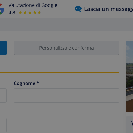
Valutazione di Google
Lascia un messag
4.8
★★★★★
★★★★★
i
Personalizza e conferma
Cognome *