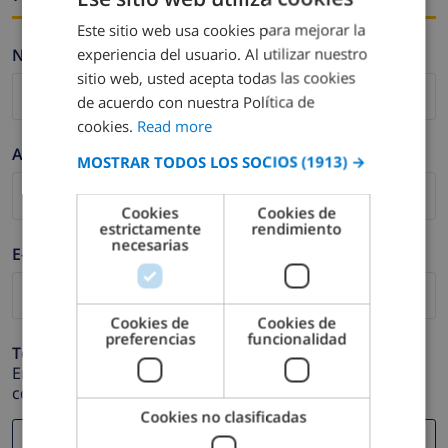
Este sitio web usa cookies para mejorar la
ENGLISH
experiencia del usuario. Al utilizar nuestro
Nombre *
DUTCH
sitio web, usted acepta todas las cookies
FRENCH
de acuerdo con nuestra Política de
cookies.
Read more
SPANISH
Apellidos *
MOSTRAR TODOS LOS SOCIOS
(1913) →
GERMAN
CATALAN
Cookies
Cookies de
estrictamente
rendimiento
ITALIAN
necesarias
E-mail *
DANISH
NORWEGIAN
Cookies de
Cookies de
preferencias
funcionalidad
Teléfono *
En caso de que su dirección de e-mail no funcione
correctamente.
Cookies no clasificadas