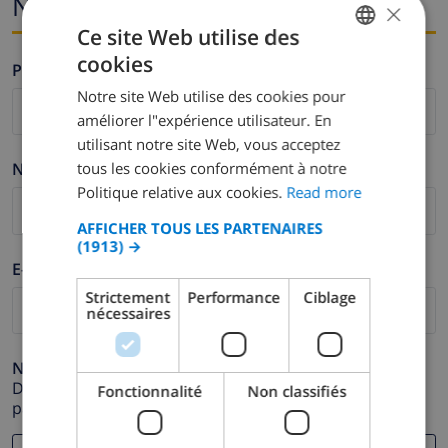
Nom et adresse e-mail
×
Ce site Web utilise des
cookies
Prénom *
ENGLISH
Notre site Web utilise des cookies pour
DUTCH
améliorer l"expérience utilisateur. En
FRENCH
utilisant notre site Web, vous acceptez
tous les cookies conformément à notre
Nom de famille *
SPANISH
Politique relative aux cookies.
Read more
GERMAN
AFFICHER TOUS LES PARTENAIRES
CATALAN
(1913) →
E-mail *
ITALIAN
Strictement
Performance
Ciblage
DANISH
nécessaires
NORWEGIAN
Numéro de téléphone *
Dans le cas où votre adresse e-mail ne fonctionnerait
Fonctionnalité
Non classifiés
pas correctement.