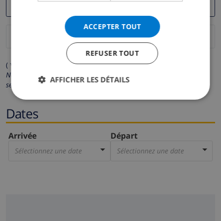
ACCEPTER TOUT
REFUSER TOUT
( * Les champs avec un astérisque sont obligatoires )
Nous respectons votre vie privée.
Vos données personnelles ne
AFFICHER LES DÉTAILS
seront pas communiquées à des tiers.
Dates
Arrivée
Départ
Sélectionnez une date
Sélectionnez une date