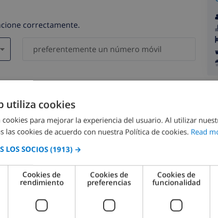
uncione correctamente.
gatorios )
serán compartidos con ninguna otra persona o empresa.
b utiliza cookies
 cookies para mejorar la experiencia del usuario. Al utilizar nuest
s las cookies de acuerdo con nuestra Política de cookies.
Read m
 LOS SOCIOS
(1913) →
agosto 2026
Cookies de
Cookies de
Cookies de
rendimiento
preferencias
funcionalidad
M.
LUN.
MAR.
MIÉ.
JUE.
VIE.
SÁB.
DOM.