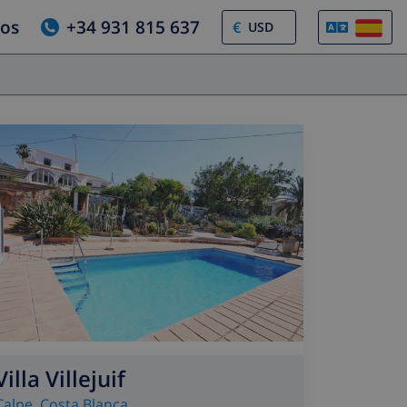
ros
+34 931 815 637
€
Villa Villejuif
Calpe
,
Costa Blanca