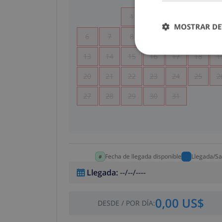
1
2
3
4
MOSTRAR DE
6
7
8
9
10
11
1
13
14
15
16
17
18
1
20
21
22
23
24
25
2
27
28
29
30
31
Fecha de llegada disponible
Llegada/Sa
Llegada
:
--/--/----
0,00 US$
DESDE
/
POR DÍA
: