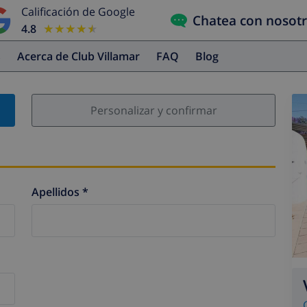
Calificación de Google
Chatea con nosot
4.8
★★★★★
★★★★★
s
Acerca de Club Villamar
FAQ
Blog
Personalizar y confirmar
Apellidos *