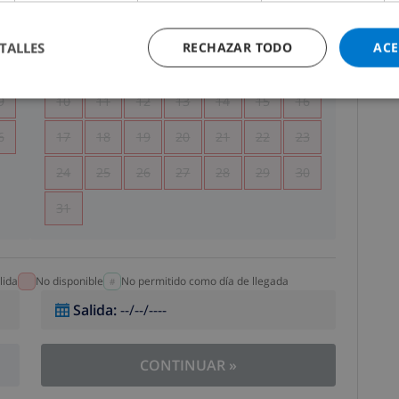
5
1
2
TALLES
RECHAZAR TODO
ACE
2
3
4
5
6
7
8
9
9
10
11
12
13
14
15
16
6
17
18
19
20
21
22
23
24
25
26
27
28
29
30
31
lida
No disponible
No permitido como día de llegada
Salida
:
--/--/----
CONTINUAR
»