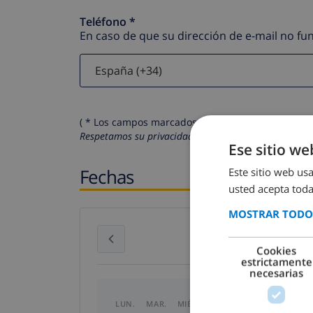
Teléfono *
En caso de que su dirección de e-mail no f
( * Los campos marcados con un asterisco son obli
Respetamos su privacidad. Sus datos personales no 
Ese sitio we
Fechas
Este sitio web usa
usted acepta toda
MOSTRAR TODOS
julio 2026
Cookies
estrictamente
necesarias
LUN.
MAR.
MIÉ.
JUE.
VIE.
SÁB.
DO