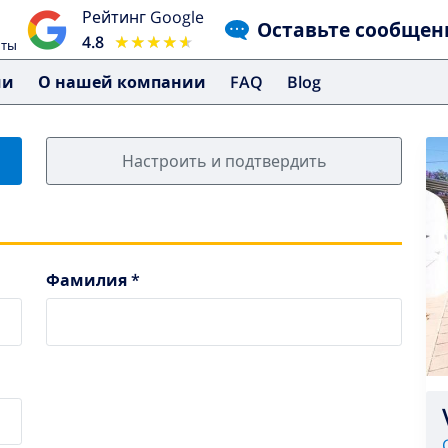
Рейтинг Google
Оставьте сообщен
4.8
★★★★★
★★★★★
чты
ми
О нашей компании
FAQ
Blog
Настроить и подтвердить
Фамилия *