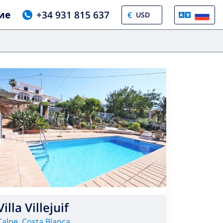
ие
+34 931 815 637
€
Villa Villejuif
Calpe
,
Costa Blanca