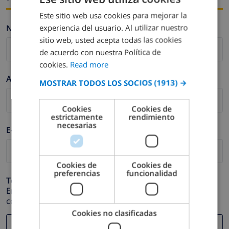
Este sitio web usa cookies para mejorar la
ENGLISH
experiencia del usuario. Al utilizar nuestro
Nombre *
DUTCH
sitio web, usted acepta todas las cookies
FRENCH
de acuerdo con nuestra Política de
cookies.
Read more
SPANISH
Apellidos *
MOSTRAR TODOS LOS SOCIOS
(1913) →
GERMAN
CATALAN
Cookies
Cookies de
estrictamente
rendimiento
ITALIAN
necesarias
E-mail *
DANISH
NORWEGIAN
Cookies de
Cookies de
preferencias
funcionalidad
Teléfono *
En caso de que su dirección de e-mail no funcione
correctamente.
Cookies no clasificadas