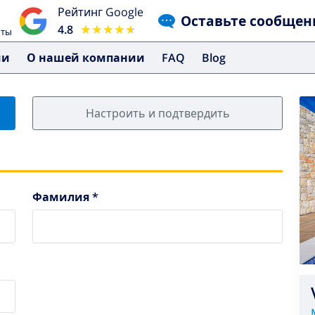
Рейтинг Google
Оставьте сообщен
4.8
★★★★★
★★★★★
чты
ми
О нашей компании
FAQ
Blog
Настроить и подтвердить
Фамилия *