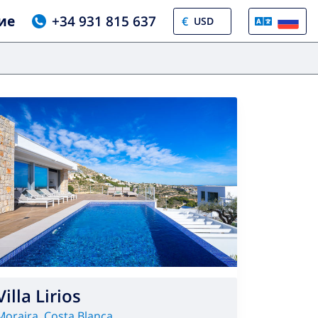
ие
+34 931 815 637
€
Villa Lirios
Moraira
,
Costa Blanca