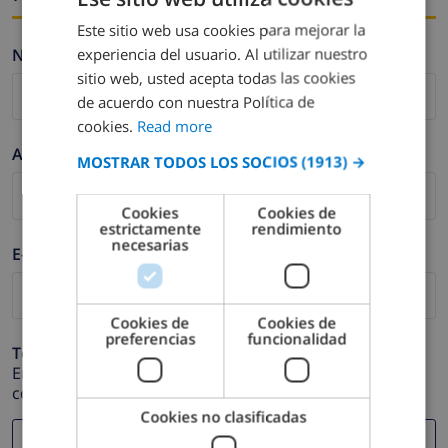
Este sitio web usa cookies para mejorar la
ENGLISH
experiencia del usuario. Al utilizar nuestro
Nombre *
DUTCH
sitio web, usted acepta todas las cookies
FRENCH
de acuerdo con nuestra Política de
cookies.
Read more
SPANISH
Apellidos *
MOSTRAR TODOS LOS SOCIOS
(1913) →
GERMAN
CATALAN
Cookies
Cookies de
estrictamente
rendimiento
ITALIAN
necesarias
E-mail *
DANISH
NORWEGIAN
Cookies de
Cookies de
preferencias
funcionalidad
Teléfono *
En caso de que su dirección de e-mail no funcione
correctamente.
Cookies no clasificadas