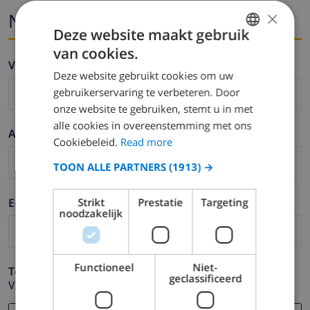
×
Naam en email
Deze website maakt gebruik
van cookies.
ENGLISH
Voornaam *
Deze website gebruikt cookies om uw
DUTCH
gebruikerservaring te verbeteren. Door
FRENCH
onze website te gebruiken, stemt u in met
alle cookies in overeenstemming met ons
SPANISH
Achternaam *
Cookiebeleid.
Read more
GERMAN
TOON ALLE PARTNERS
(1913) →
CATALAN
ITALIAN
E-mail *
Strikt
Prestatie
Targeting
noodzakelijk
DANISH
NORWEGIAN
Functioneel
Niet-
Telefoonnummer *
geclassificeerd
Voor het geval dat uw e-mail adres niet correct werkt.