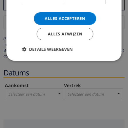
ALLES ACCEPTEREN
ALLES AFWIJZEN
(* de velden met een sterretje moeten verplicht worden
ingevuld )
DETAILS WEERGEVEN
Wij respecteren uw privacy. Uw persoonlijke gegevens worden nooit
aan derden verstrekt.
Datums
Aankomst
Vertrek
Selecteer een datum
Selecteer een datum