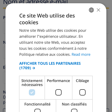
Nom et adresse e-mail
×
Ce site Web utilise des
Prénom *
cookies
ENGLISH
Notre site Web utilise des cookies pour
DUTCH
améliorer l"expérience utilisateur. En
FRENCH
Nom de famille *
utilisant notre site Web, vous acceptez
tous les cookies conformément à notre
SPANISH
Politique relative aux cookies.
Read more
GERMAN
AFFICHER TOUS LES PARTENAIRES
CATALAN
E-mail *
(1709) →
ITALIAN
Strictement
Performance
Ciblage
DANISH
nécessaires
NORWEGIAN
Numéro de téléphone *
Dans le cas où votre adresse e-mail ne fonctionnerait
pas correctement.
Fonctionnalité
Non classifiés