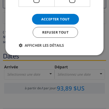
ACCEPTER TOUT
( * Les champs avec un astérisque sont obligatoires )
REFUSER TOUT
Nous respectons votre vie privée.
Vos données personnelles ne
seront pas communiquées à des tiers.
AFFICHER LES DÉTAILS
Dates
Arrivée
Départ
Sélectionnez une date
Sélectionnez une date
93,89 $US
à partir de
/
par jour
: