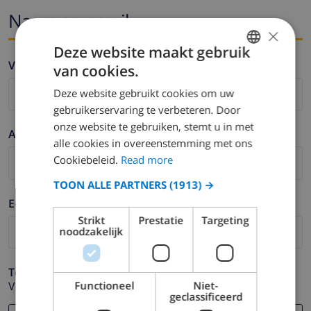
Naam en email
×
Deze website maakt gebruik
Voornaam *
van cookies.
ENGLISH
Deze website gebruikt cookies om uw
DUTCH
gebruikerservaring te verbeteren. Door
FRENCH
onze website te gebruiken, stemt u in met
Achternaam *
alle cookies in overeenstemming met ons
SPANISH
Cookiebeleid.
Read more
GERMAN
TOON ALLE PARTNERS
(1913) →
CATALAN
E-mail *
ITALIAN
Strikt
Prestatie
Targeting
noodzakelijk
DANISH
NORWEGIAN
Telefoonnummer *
Functioneel
Niet-
Voor het geval dat uw e-mail adres niet correct werkt.
geclassificeerd