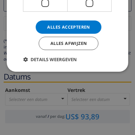
ALLES ACCEPTEREN
(* de velden met een sterretje moeten verplicht worden
ALLES AFWIJZEN
ingevuld )
Wij respecteren uw privacy. Uw persoonlijke gegevens worden nooit
aan derden verstrekt.
DETAILS WEERGEVEN
Datums
Aankomst
Vertrek
Selecteer een datum
Selecteer een datum
US$ 93,89
vanaf
/
per dag
: