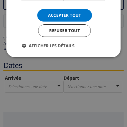
ACCEPTER TOUT
REFUSER TOUT
( * Les champs avec un astérisque sont obligatoires )
Nous respectons votre vie privée.
Vos données personnelles ne
AFFICHER LES DÉTAILS
seront pas communiquées à des tiers.
Dates
Arrivée
Départ
Sélectionnez une date
Sélectionnez une date