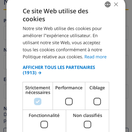
Nom et adresse e-mail
×
Ce site Web utilise des
cookies
Prénom *
ENGLISH
Notre site Web utilise des cookies pour
DUTCH
améliorer l"expérience utilisateur. En
FRENCH
utilisant notre site Web, vous acceptez
tous les cookies conformément à notre
Nom de famille *
SPANISH
Politique relative aux cookies.
Read more
GERMAN
AFFICHER TOUS LES PARTENAIRES
CATALAN
(1913) →
E-mail *
ITALIAN
Strictement
Performance
Ciblage
DANISH
nécessaires
NORWEGIAN
Numéro de téléphone *
Dans le cas où votre adresse e-mail ne fonctionnerait
Fonctionnalité
Non classifiés
pas correctement.