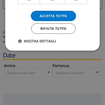
ACCETTA TUTTO
RIFIUTA TUTTO
(i campi contrassegnati con * sono obbligatori)
Rispettiamo la tua privacy. I tuoi dati personali non saranno mai
MOSTRA DETTAGLI
condivisi con gli altri.
Date
Arrivo
Partenza
Seleziona una data
Seleziona una data