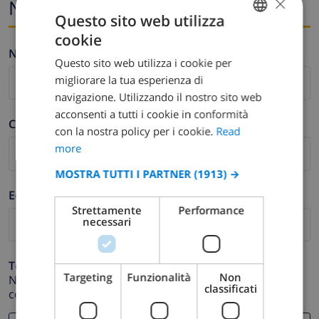
×
Nome ed e-mail
Questo sito web utilizza
cookie
ENGLISH
Nome *
Questo sito web utilizza i cookie per
DUTCH
migliorare la tua esperienza di
FRENCH
navigazione. Utilizzando il nostro sito web
acconsenti a tutti i cookie in conformità
SPANISH
Cognome *
con la nostra policy per i cookie.
Read
GERMAN
more
CATALAN
MOSTRA TUTTI I PARTNER
(1913) →
ITALIAN
E-mail *
Strettamente
Performance
DANISH
necessari
NORWEGIAN
Telefono *
Targeting
Funzionalità
Non
Nel caso in cui il tuo indirizzo email non funzioni
classificati
correttamente.