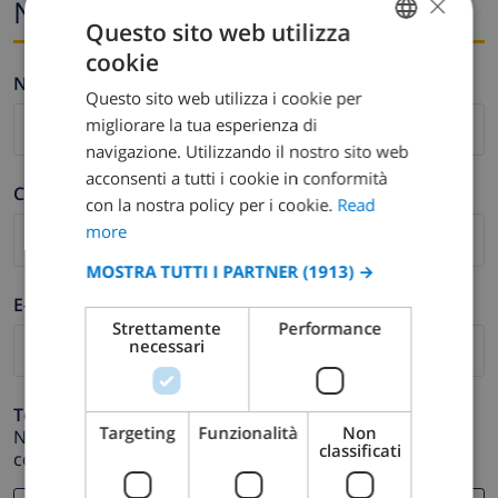
×
Nome ed e-mail
Questo sito web utilizza
cookie
ENGLISH
Nome *
Questo sito web utilizza i cookie per
DUTCH
migliorare la tua esperienza di
FRENCH
navigazione. Utilizzando il nostro sito web
acconsenti a tutti i cookie in conformità
SPANISH
Cognome *
con la nostra policy per i cookie.
Read
GERMAN
more
CATALAN
MOSTRA TUTTI I PARTNER
(1913) →
ITALIAN
E-mail *
Strettamente
Performance
DANISH
necessari
NORWEGIAN
Telefono *
Targeting
Funzionalità
Non
Nel caso in cui il tuo indirizzo email non funzioni
classificati
correttamente.