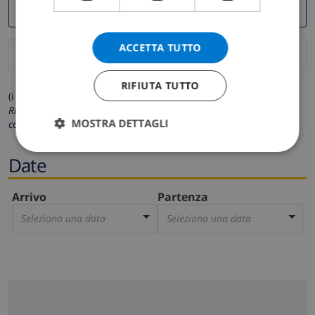
ACCETTA TUTTO
RIFIUTA TUTTO
(i campi contrassegnati con * sono obbligatori)
Rispettiamo la tua privacy. I tuoi dati personali non saranno mai
MOSTRA DETTAGLI
condivisi con gli altri.
Date
Arrivo
Partenza
Seleziona una data
Seleziona una data