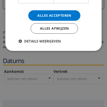
ALLES ACCEPTEREN
ALLES AFWIJZEN
(* de velden met een sterretje moeten verplicht worden
ingevuld )
DETAILS WEERGEVEN
Wij respecteren uw privacy. Uw persoonlijke gegevens worden nooit
aan derden verstrekt.
Datums
Aankomst
Vertrek
Selecteer een datum
Selecteer een datum