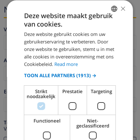
×
Naam en email
Deze website maakt gebruik
van cookies.
ENGLISH
Voornaam *
Deze website gebruikt cookies om uw
DUTCH
gebruikerservaring te verbeteren. Door
FRENCH
onze website te gebruiken, stemt u in met
alle cookies in overeenstemming met ons
SPANISH
Achternaam *
Cookiebeleid.
Read more
GERMAN
TOON ALLE PARTNERS
(1913) →
CATALAN
ITALIAN
E-mail *
Strikt
Prestatie
Targeting
noodzakelijk
DANISH
NORWEGIAN
Functioneel
Niet-
Telefoonnummer *
geclassificeerd
Voor het geval dat uw e-mail adres niet correct werkt.