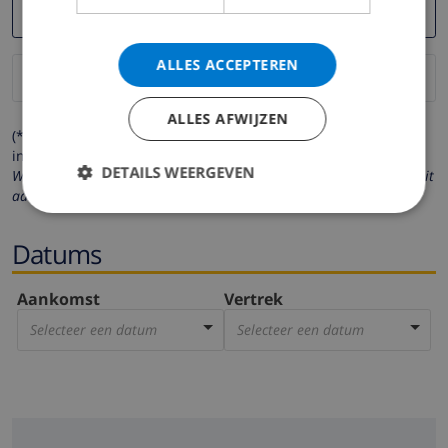
ALLES ACCEPTEREN
ALLES AFWIJZEN
(* de velden met een sterretje moeten verplicht worden
ingevuld )
DETAILS WEERGEVEN
Wij respecteren uw privacy. Uw persoonlijke gegevens worden nooit
aan derden verstrekt.
Datums
Aankomst
Vertrek
Selecteer een datum
Selecteer een datum