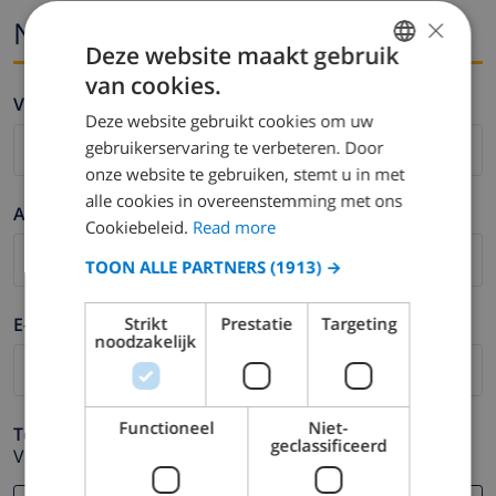
×
Naam en email
Deze website maakt gebruik
van cookies.
ENGLISH
Voornaam *
Deze website gebruikt cookies om uw
DUTCH
gebruikerservaring te verbeteren. Door
FRENCH
onze website te gebruiken, stemt u in met
alle cookies in overeenstemming met ons
SPANISH
Achternaam *
Cookiebeleid.
Read more
GERMAN
TOON ALLE PARTNERS
(1913) →
CATALAN
ITALIAN
E-mail *
Strikt
Prestatie
Targeting
noodzakelijk
DANISH
NORWEGIAN
Functioneel
Niet-
Telefoonnummer *
geclassificeerd
Voor het geval dat uw e-mail adres niet correct werkt.