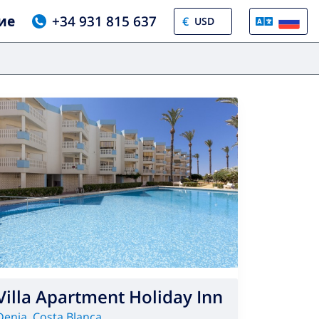
ие
+34 931 815 637
€
Villa Apartment Holiday Inn
Denia
,
Costa Blanca