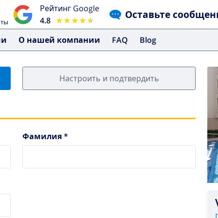
Рейтинг Google
Оставьте сообщен
4.8
★★★★★
★★★★★
чты
ми
О нашей компании
FAQ
Blog
Настроить и подтвердить
Фамилия *