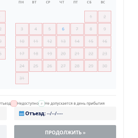
ПН
ВТ
СР
ЧТ
ПТ
СБ
ВС
5
1
2
2
3
4
5
6
7
8
9
9
10
11
12
13
14
15
16
6
17
18
19
20
21
22
23
24
25
26
27
28
29
30
31
тъезд
Недоступно
Не допускается в день прибытия
Отъезд
:
--/--/----
ПРОДОЛЖИТЬ
»