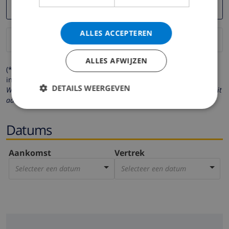
ALLES ACCEPTEREN
ALLES AFWIJZEN
(* de velden met een sterretje moeten verplicht worden
ingevuld )
DETAILS WEERGEVEN
Wij respecteren uw privacy. Uw persoonlijke gegevens worden nooit
aan derden verstrekt.
Datums
Aankomst
Vertrek
Selecteer een datum
Selecteer een datum