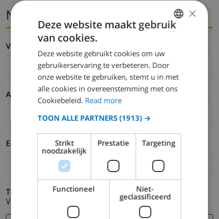
×
Naam en email
Deze website maakt gebruik
van cookies.
ENGLISH
Voornaam *
Deze website gebruikt cookies om uw
DUTCH
gebruikerservaring te verbeteren. Door
FRENCH
onze website te gebruiken, stemt u in met
alle cookies in overeenstemming met ons
SPANISH
Achternaam *
Cookiebeleid.
Read more
GERMAN
TOON ALLE PARTNERS
(1913) →
CATALAN
ITALIAN
E-mail *
Strikt
Prestatie
Targeting
noodzakelijk
DANISH
NORWEGIAN
Functioneel
Niet-
Telefoonnummer *
geclassificeerd
Voor het geval dat uw e-mail adres niet correct werkt.