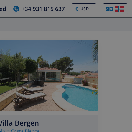
jed
+34 931 815 637
€
Villa Bergen
Albir
,
Costa Blanca