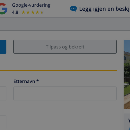
Google-vurdering
Legg igjen en besk
4.8
★★★★★
★★★★★
Tilpass og bekreft
Etternavn *