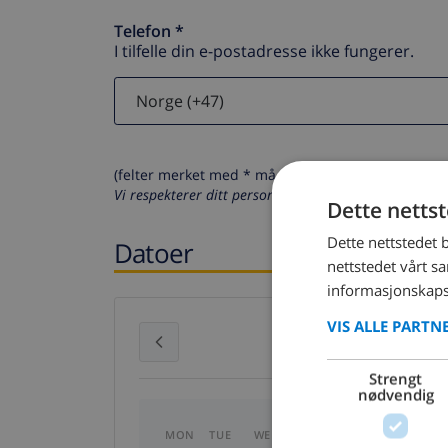
Telefon *
I tilfelle din e-postadresse ikke fungerer.
(felter merket med * må fylles ut)
Vi respekterer ditt personvern. Dine personalia vil al
Dette netts
Dette nettstedet 
Datoer
nettstedet vårt s
informasjonskaps
VIS ALLE PARTN
July 2026
Strengt
nødvendig
MON
TUE
WED
THU
FRI
SAT
SU