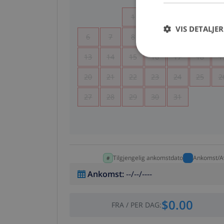
1
2
3
4
VIS DETALJER
6
7
8
9
10
11
1
13
14
15
16
17
18
1
20
21
22
23
24
25
2
27
28
29
30
31
Tilgjengelig ankomstdato
Ankomst/A
Ankomst
:
--/--/----
$0.00
FRA
/
PER DAG
: