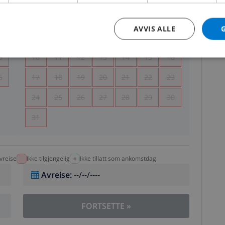
5
1
2
AVVIS ALLE
2
3
4
5
6
7
8
9
9
10
11
12
13
14
15
16
6
17
18
19
20
21
22
23
24
25
26
27
28
29
30
31
vreise
Ikke tilgjengelig
Ikke tillatt som ankomstdag
Avreise
:
--/--/----
FORTSETTE
»