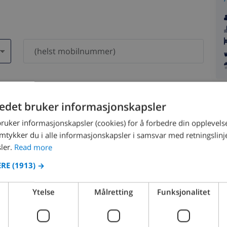
dri bli delt med andre.
tedet bruker informasjonskapsler
bruker informasjonskapsler (cookies) for å forbedre din opplevels
amtykker du i alle informasjonskapsler i samsvar med retningslinj
ler.
Read more
ERE
(1913) →
August 2026
Ytelse
Målretting
Funksjonalitet
N
MON
TUE
WED
THU
FRI
SAT
SUN