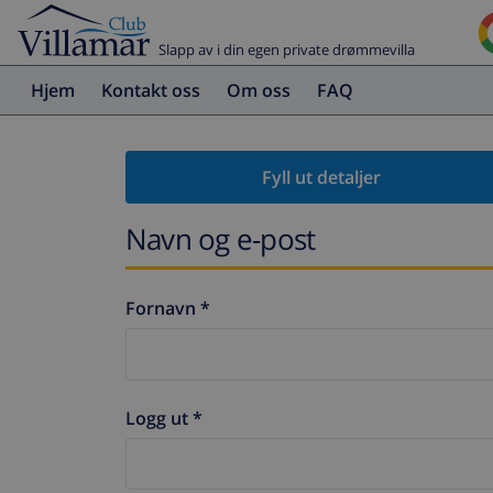
Slapp av i din egen private drømmevilla
Hjem
Kontakt oss
Om oss
FAQ
Fyll ut detaljer
Navn og e-post
Fornavn *
Logg ut *