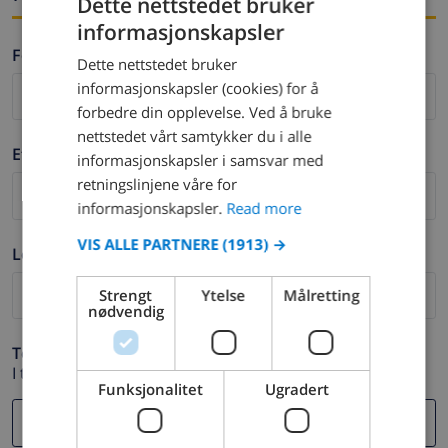
Dette nettstedet bruker
informasjonskapsler
ENGLISH
Fornavn *
Dette nettstedet bruker
DUTCH
informasjonskapsler (cookies) for å
FRENCH
forbedre din opplevelse. Ved å bruke
nettstedet vårt samtykker du i alle
SPANISH
Etternavn *
informasjonskapsler i samsvar med
GERMAN
retningslinjene våre for
CATALAN
informasjonskapsler.
Read more
ITALIAN
VIS ALLE PARTNERE
(1913) →
Logg ut *
DANISH
Strengt
Ytelse
Målretting
NORWEGIAN
nødvendig
Telefon *
I tilfelle din e-postadresse ikke fungerer.
Funksjonalitet
Ugradert