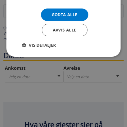
GODTA ALLE
(felter merket med * må fylles ut)
AVVIS ALLE
Vi respekterer ditt personvern. Dine personalia vil aldri bli delt
med andre.
VIS DETALJER
Datoer
Ankomst
Avreise
Velg en dato
Velg en dato
Hva våre gjester sier på