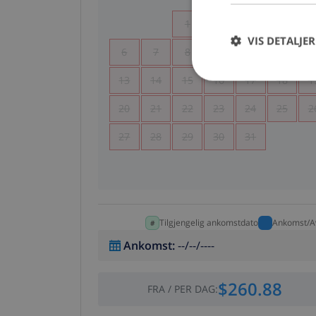
1
2
3
4
VIS DETALJER
6
7
8
9
10
11
1
13
14
15
16
17
18
1
20
21
22
23
24
25
2
27
28
29
30
31
Tilgjengelig ankomstdato
Ankomst/A
Ankomst
:
--/--/----
$260.88
FRA
/
PER DAG
: