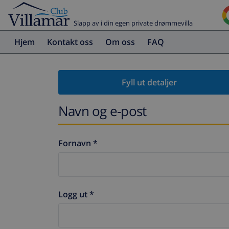
Slapp av i din egen private drømmevilla
Hjem
Kontakt oss
Om oss
FAQ
Fyll ut detaljer
Navn og e-post
Fornavn *
Logg ut *