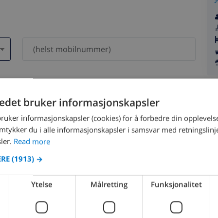
dri bli delt med andre.
tedet bruker informasjonskapsler
bruker informasjonskapsler (cookies) for å forbedre din opplevels
amtykker du i alle informasjonskapsler i samsvar med retningslinj
ler.
Read more
ERE
(1913) →
August 2026
Ytelse
Målretting
Funksjonalitet
N
MON
TUE
WED
THU
FRI
SAT
SUN