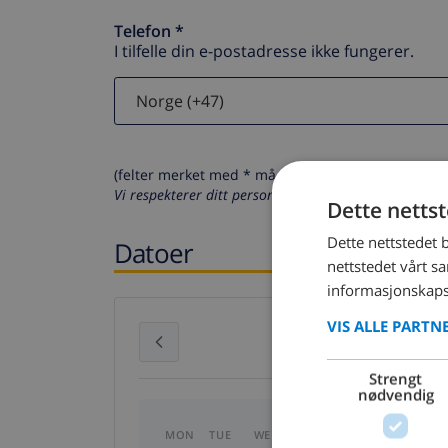
Telefon *
I tilfelle din e-postadresse ikke fungerer.
(felter merket med * må fylles ut)
Vi respekterer ditt personvern. Dine personalia vil al
Dette netts
Dette nettstedet 
Datoer
nettstedet vårt s
informasjonskaps
VIS ALLE PARTN
July 2026
Strengt
nødvendig
MON
TUE
WED
THU
FRI
SAT
SU