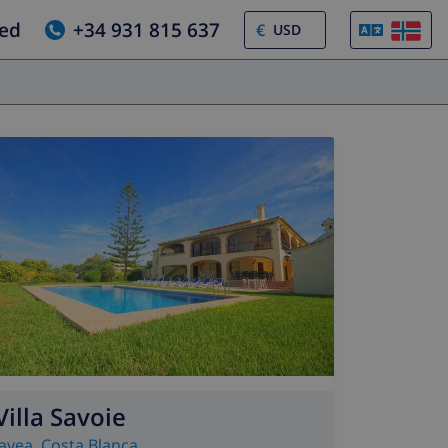
jed
+34 931 815 637
€
Villa Savoie
Javea
,
Costa Blanca