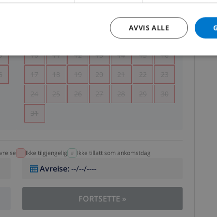
5
1
2
AVVIS ALLE
2
3
4
5
6
7
8
9
9
10
11
12
13
14
15
16
6
17
18
19
20
21
22
23
24
25
26
27
28
29
30
31
vreise
Ikke tilgjengelig
Ikke tillatt som ankomstdag
Avreise
:
--/--/----
FORTSETTE
»