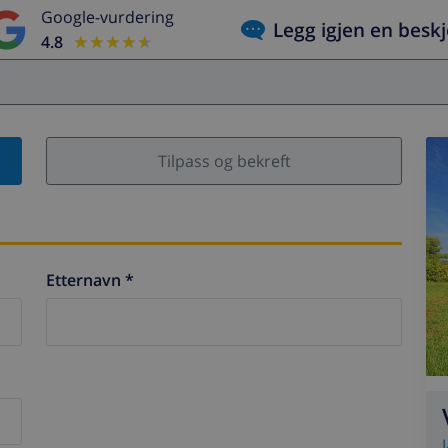
Google-vurdering
Legg igjen en besk
4.8
★★★★★
★★★★★
Tilpass og bekreft
Etternavn *