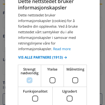
Dette nettstedet bruker
informasjonskapsler
ENGLISH
Fornavn *
Dette nettstedet bruker
DUTCH
informasjonskapsler (cookies) for å
FRENCH
forbedre din opplevelse. Ved å bruke
nettstedet vårt samtykker du i alle
SPANISH
Etternavn *
informasjonskapsler i samsvar med
GERMAN
retningslinjene våre for
CATALAN
informasjonskapsler.
Read more
ITALIAN
VIS ALLE PARTNERE
(1913) →
Logg ut *
DANISH
Strengt
Ytelse
Målretting
NORWEGIAN
nødvendig
Telefon *
I tilfelle din e-postadresse ikke fungerer.
Funksjonalitet
Ugradert