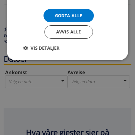
GODTA ALLE
(felter merket med * må fylles ut)
AVVIS ALLE
Vi respekterer ditt personvern. Dine personalia vil aldri bli delt
med andre.
VIS DETALJER
Datoer
Ankomst
Avreise
Velg en dato
Velg en dato
Hva våre gjester sier på